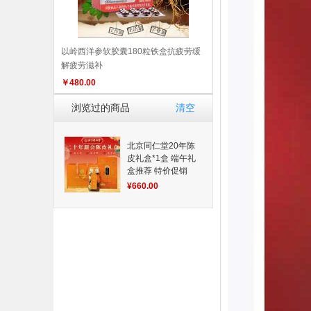
以岭西洋参软胶囊180粒铁盒抗疲劳缓
解疲劳滋补
￥
480.00
浏览过的商品
清空
北京同仁堂20年陈
皮礼盒*1盒 端午礼
盒推荐 特价促销
¥660.00