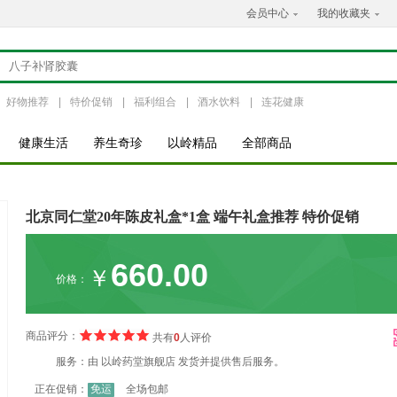
会员中心
我的收藏夹
好物推荐
|
特价促销
|
福利组合
|
酒水饮料
|
连花健康
健康生活
养生奇珍
以岭精品
全部商品
北京同仁堂20年陈皮礼盒*1盒 端午礼盒推荐 特价促销
660.00
￥
价格：
商品评分：
共有
0
人评价
服务：
由
以岭药堂旗舰店
发货并提供售后服务。
正在促销：
免运
全场包邮