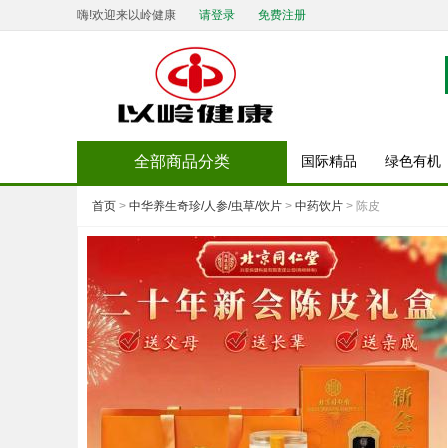
嗨!欢迎来以岭健康
请登录
免费注册
全部商品分类
国际精品
绿色有机
首页
>
中华养生奇珍/人参/虫草/饮片
>
中药饮片
> 陈皮