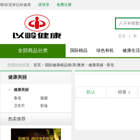
嗨!欢迎来以岭健康
请登录
免费注册
宝岛
|
米
全部商品分类
国际精品
绿色有机
健康生活
您现在的位置：
首页
>
国际健康精品/欧美/澳洲
>
健康美丽
>
香皂
健康美丽
健康美丽
默认
销量
香皂
面膜
卫生巾
彩妆
热卖推荐