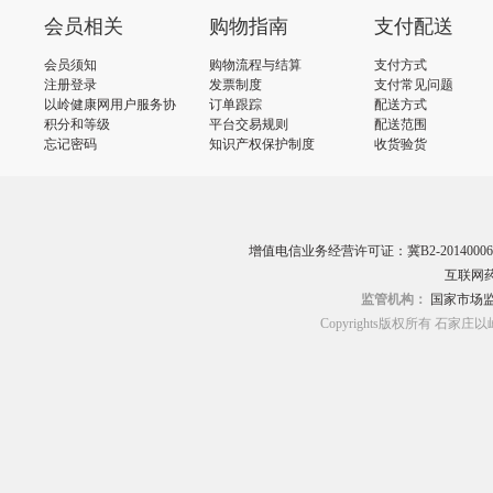
会员相关
购物指南
支付配送
会员须知
购物流程与结算
支付方式
注册登录
发票制度
支付常见问题
以岭健康网用户服务协
订单跟踪
配送方式
议
积分和等级
平台交易规则
配送范围
忘记密码
知识产权保护制度
收货验货
增值电信业务经营许可证：冀B2-20140006
互联网药
监管机构：
国家市场
Copyrights版权所有 