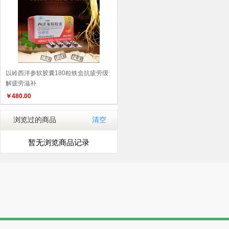
以岭西洋参软胶囊180粒铁盒抗疲劳缓
解疲劳滋补
￥
480.00
浏览过的商品
清空
暂无浏览商品记录