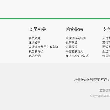
会员相关
购物指南
支
会员须知
购物流程与结算
支付
注册登录
发票制度
支付
以岭健康网用户服务协
订单跟踪
配送
议
积分和等级
平台交易规则
配送
忘记密码
知识产权保护制度
收货
增值电信业务经营许可证：冀B2
监管机
Copyrig