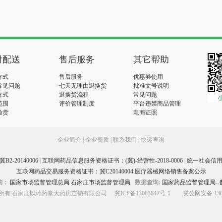
付配送
售后服务
其它帮助
方式
售后服务
优惠券使用
常见问题
七天无理由退换货
批准文号说明
方式
退换货流程
常见问题
范围
评价管理制度
平台违禁商品管理
验货
电商证照
企业简介
|
企业资质
|
联系我们
|
快递查询
-20140006
|
互联网药品信息服务资格证书：(冀)-经营性-2018-0006
|
统一社会信用代码
互联网药品交易服务资格证书：冀C20140004 医疗器械网络销售备案公示
构：
国家市场监督管理总局
石家庄市场监督管理局
数据查询:
国家药品监督管理局--
hts版权所有 石家庄以岭药堂大药房连锁有限公司
冀ICP备13003847号-1
冀公网安备 1301