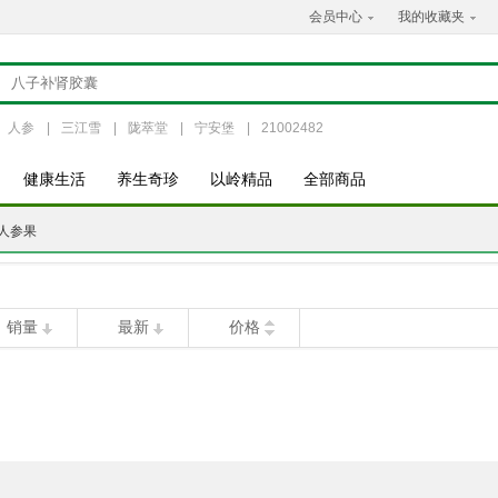
会员中心
我的收藏夹
人参
|
三江雪
|
陇萃堂
|
宁安堡
|
21002482
健康生活
养生奇珍
以岭精品
全部商品
人参果
销量
最新
价格