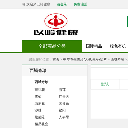
嗨!欢迎来以岭健康
请登录
免费注册
全部商品分类
国际精品
绿色有机
您现在的位置：
首页
>
中华养生奇珍/人参/虫草/饮片
>
西域奇珍
>
西域奇珍
西域奇珍
默认
藏红花
雪莲
雪菊
红景天
绿萝花
苦荞茶
沙棘
锁阳
藏茵陈
人参果
精品礼盒