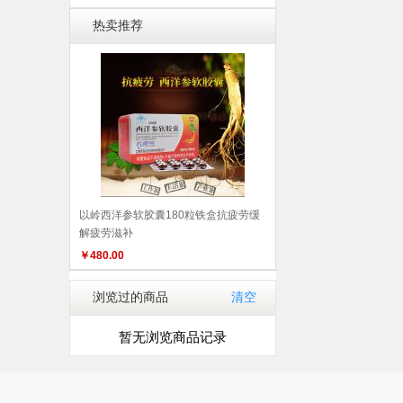
热卖推荐
以岭西洋参软胶囊180粒铁盒抗疲劳缓
解疲劳滋补
￥
480.00
浏览过的商品
清空
暂无浏览商品记录