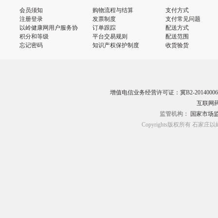
会员须知
购物流程与结算
支付方式
注册登录
发票制度
支付常见问题
以岭健康网用户服务协
订单跟踪
配送方式
议
积分和等级
平台交易规则
配送范围
忘记密码
知识产权保护制度
收货验货
增值电信业务经营许可证：冀B2-20140006
互联网药
监管机构：
国家市场
Copyrights版权所有 