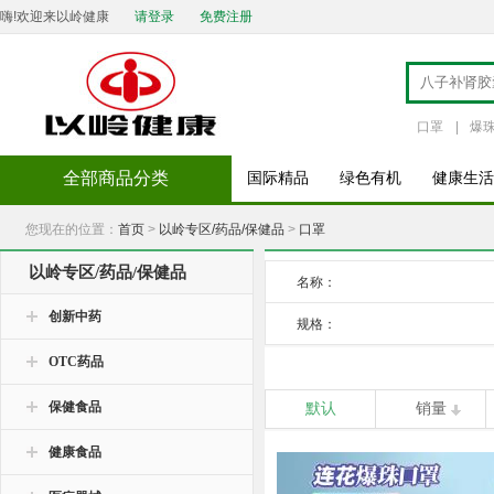
嗨!欢迎来以岭健康
请登录
免费注册
口罩
|
爆
全部商品分类
国际精品
绿色有机
健康生活
您现在的位置：
首页
>
以岭专区/药品/保健品
>
口罩
以岭专区/药品/保健品
名称：
创新中药
规格：
OTC药品
保健食品
默认
销量
健康食品