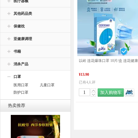
医疗器械
其他药品类
保健枕
亚健康调理
书籍
消杀产品
¥13.90
口罩
已有4人评
医用口罩
儿童口罩
防护口罩
加入购物车
热卖推荐