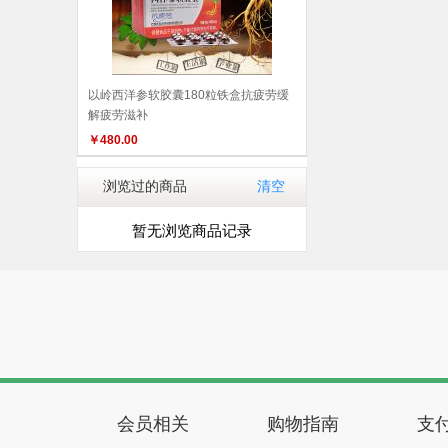
以岭西洋参软胶囊180粒铁盒抗疲劳缓
解疲劳滋补
￥
480.00
浏览过的商品
清空
暂无浏览商品记录
会员相关
购物指南
支