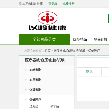
嗨!欢迎来以岭健康
请登录
免费注册
全部商品分类
国际精品
绿色有机
您现在的位置：
首页
>
医疗器械/血压/血糖/试纸
>
保健理疗
医疗器械/血压/血糖/试纸
血糖监测
默认
血压监测
体温监测
保健理疗
足浴盆
晕车贴