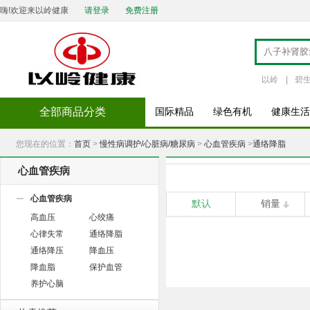
嗨!欢迎来以岭健康
请登录
免费注册
以岭
|
碧
全部商品分类
国际精品
绿色有机
健康生活
您现在的位置：
首页
>
慢性病调护/心脏病/糖尿病
>
心血管疾病
>
通络降脂
心血管疾病
心血管疾病
默认
销量
高血压
心绞痛
心律失常
通络降脂
通络降压
降血压
降血脂
保护血管
养护心脑