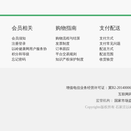
会员相关
购物指南
支付配送
会员须知
购物流程与结算
支付方式
注册登录
发票制度
支付常见问题
以岭健康网用户服务协
订单跟踪
配送方式
议
积分和等级
平台交易规则
配送范围
忘记密码
知识产权保护制度
收货验货
增值电信业务经营许可证：冀B2-20140006
互联网药
监管机构：
国家市场
Copyrights版权所有 