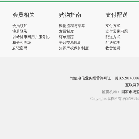
会员相关
购物指南
支付配送
会员须知
购物流程与结算
支付方式
注册登录
发票制度
支付常见问题
以岭健康网用户服务协
订单跟踪
配送方式
议
积分和等级
平台交易规则
配送范围
忘记密码
知识产权保护制度
收货验货
增值电信业务经营许可证：冀B2-20140006
互联网药
监管机构：
国家市场
Copyrights版权所有 