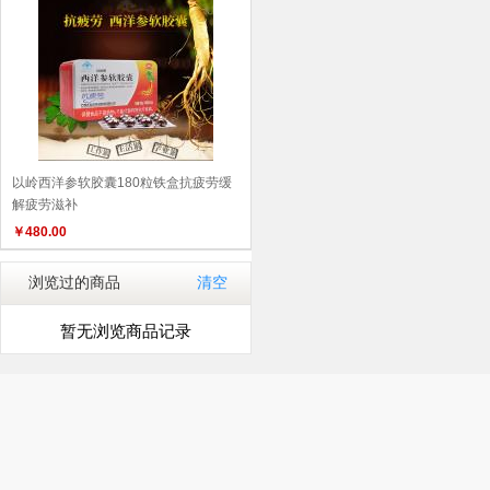
以岭西洋参软胶囊180粒铁盒抗疲劳缓
解疲劳滋补
￥
480.00
浏览过的商品
清空
暂无浏览商品记录