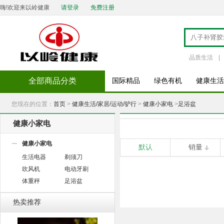
嗨!欢迎来以岭健康
请登录
免费注册
品质生活
|
全部商品分类
国际精品
绿色有机
健康生活
您现在的位置：
首页
>
健康生活/家居/运动/驴行
>
健康小家电
>
足浴盆
健康小家电
健康小家电
默认
销量
生活电器
剃须刀
吹风机
电动牙刷
体重秤
足浴盆
热卖推荐