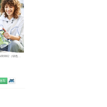
摩飞 便携运动果汁杯MR9802（绿色） 品质生活 健康生活家居 旅行户外 特惠促销 特价促销
物车