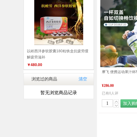
以岭西洋参软胶囊180粒铁盒抗疲劳缓
解疲劳滋补
￥
480.00
浏览过的商品
清空
¥286.00
暂无浏览商品记录
已有0人评
加入购