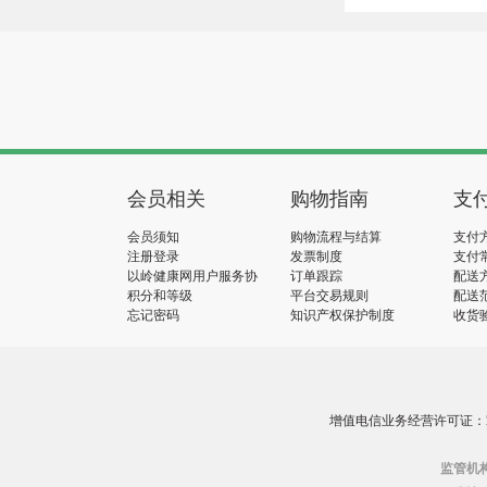
会员相关
购物指南
支
会员须知
购物流程与结算
支付
注册登录
发票制度
支付
以岭健康网用户服务协
订单跟踪
配送
议
积分和等级
平台交易规则
配送
忘记密码
知识产权保护制度
收货
增值电信业务经营许可证：冀B2
监管机