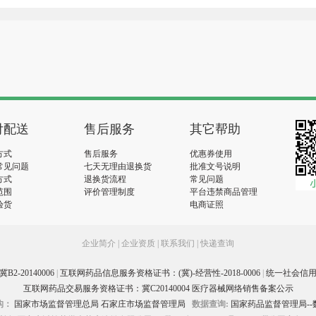
付配送
售后服务
其它帮助
方式
售后服务
优惠券使用
常见问题
七天无理由退换货
批准文号说明
方式
退换货流程
常见问题
范围
评价管理制度
平台违禁商品管理
验货
电商证照
企业简介
|
企业资质
|
联系我们
|
快递查询
-20140006
|
互联网药品信息服务资格证书：(冀)-经营性-2018-0006
|
统一社会信用代码
互联网药品交易服务资格证书：冀C20140004 医疗器械网络销售备案公示
构：
国家市场监督管理总局
石家庄市场监督管理局
数据查询:
国家药品监督管理局--