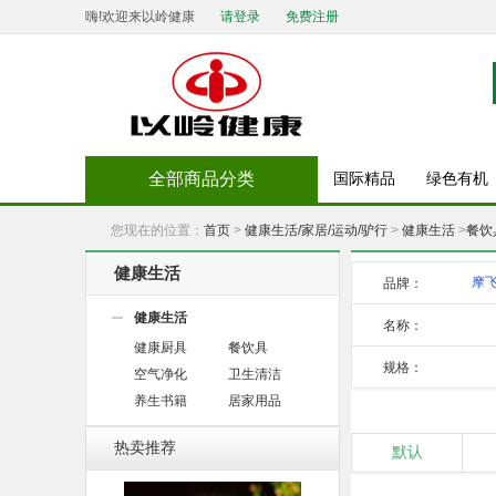
嗨!欢迎来以岭健康
请登录
免费注册
全部商品分类
国际精品
绿色有机
您现在的位置：
首页
>
健康生活/家居/运动/驴行
>
健康生活
>
餐饮
健康生活
摩
品牌：
健康生活
名称：
健康厨具
餐饮具
规格：
空气净化
卫生清洁
养生书籍
居家用品
热卖推荐
默认