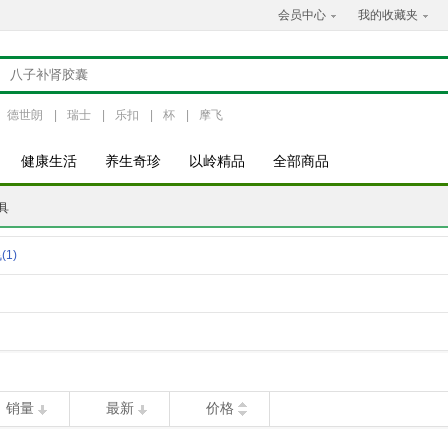
会员中心
我的收藏夹
德世朗
|
瑞士
|
乐扣
|
杯
|
摩飞
健康生活
养生奇珍
以岭精品
全部商品
具
飞
(1)
销量
最新
价格