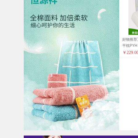
好物推荐
平枕PY
意乳胶枕
￥
229.0