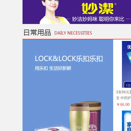
3支66元
支 中药
发货 健
￥
66.00
备