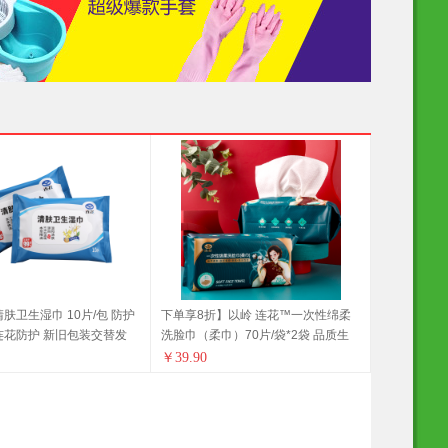
肤卫生湿巾 10片/包 防护
下单享8折】以岭 连花™一次性绵柔
连花防护 新旧包装交替发
洗脸巾（柔巾）70片/袋*2袋 品质生
康
活 健康生活家居 连花健康 旅行必备
￥
39.90