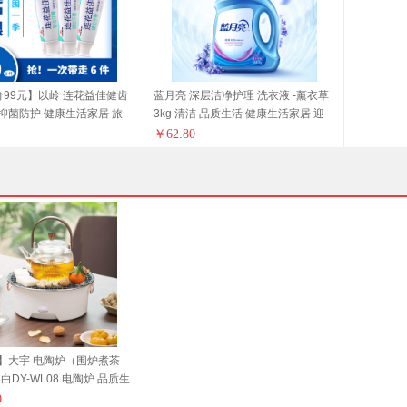
价99元】以岭 连花益佳健齿
蓝月亮 深层洁净护理 洗衣液 -薰衣草
 抑菌防护 健康生活家居 旅
3kg 清洁 品质生活 健康生活家居 迎
新季
￥
62.80
】大宇 电陶炉（围炉煮茶
白DY-WL08 电陶炉 品质生
换新季 野营露营装备 健康生
0