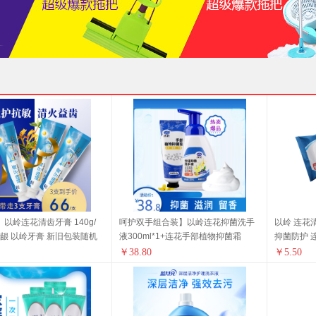
】以岭连花清齿牙膏 140g/
呵护双手组合装】以岭连花抑菌洗手
以岭 连花清
护龈 以岭牙膏 新旧包装随机
液300ml*1+连花手部植物抑菌霜
抑菌防护 
康生活家居 连花健康 旅行必
45g*1 连花健康 旅行必备
货 连花健
￥
38.80
￥
5.50