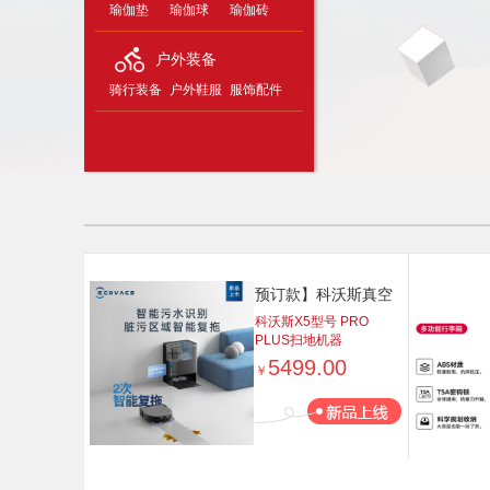
瑜伽垫
瑜伽球
瑜伽砖
户外装备
骑行装备
户外鞋服
服饰配件
预订款】科沃斯真空
吸尘器（智能吸尘
科沃斯X5型号 PRO
PLUS扫地机器
器）DDX39 上下水版
5499.00
￥
品质生活 健康生活 家
居