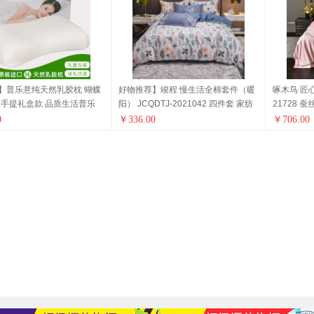
】普乐意纯天然乳胶枕 蝴蝶
好物推荐】竣程 慢生活全棉套件（暖
啄木鸟 匠
H 手提礼盒款 品质生活普乐
阳） JCQDTJ-2021042 四件套 家纺
21728 
 乳胶床品
健康生活家居 换新季 特惠促销】
居 迎新季
0
￥
336.00
￥
706.00