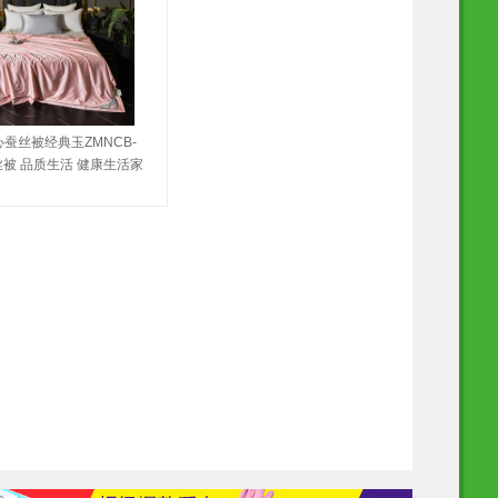
心蚕丝被经典玉ZMNCB-
蚕丝被 品质生活 健康生活家
 特惠促销】 家纺