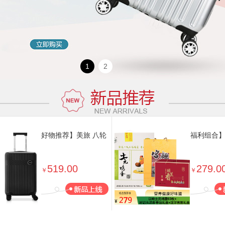
1
2
好物推荐】美旅 八轮
福利组合
旋转拉杆箱 M-24英寸
麻香油礼
黑色 NA6*09002 旅
252ml*
519.00
279.0
￥
￥
行必备 旅行户外
盒2400g
蛋60枚（
物推荐