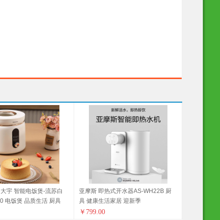
大宇 智能电饭煲-流苏白
亚摩斯 即热式开水器AS-WH22B 厨
240 电饭煲 品质生活 厨具
具 健康生活家居 迎新季
康生活家居
￥
799.00