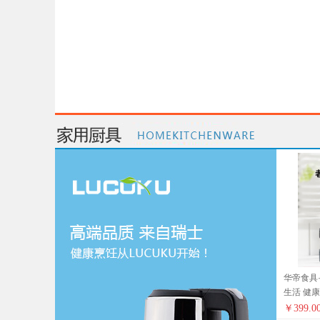
华帝食具·
生活 健
￥
399.0