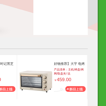
】时记黑芝
好物推荐】大宇 电烤
盒装
箱-榛果棕DY-
产品清单：主机/烤盘/烤
网/取盘夹/ 说
4+汪洋宫面礼
KX1801（升级版）
0
459.00
￥
+以岭土元鸡
20L 电烤箱 品质生活
预订款）好
厨具 换新季 健康生活
家居