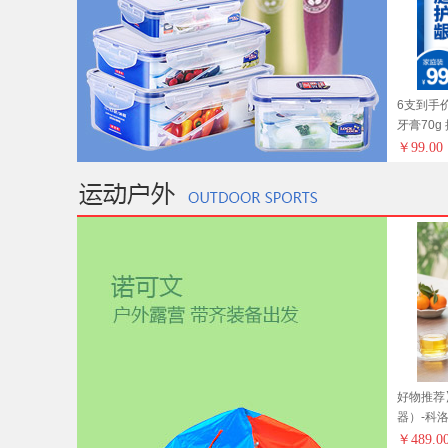
6支到手
牙膏70g
行必备
￥
99.00
好物推荐
器）-科洛
活 厨具 
￥
489.0