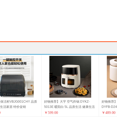
保洁柜VBJG001CHY 品质
好物推荐】大宇 空气炸锅 DYKZ-
好物推荐】
康生活家居 特价促销
5013E 暖阳白 5L 品质生活 健康生活
DYFB-D
家居 厨具
换新季 健
0
￥
599.00
￥
489.00