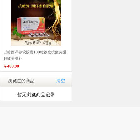
以岭西洋参软胶囊180粒铁盒抗疲劳缓
解疲劳滋补
￥
480.00
浏览过的商品
清空
暂无浏览商品记录