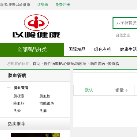
嗨!欢迎来以岭健康
请登录
免费注册
自然之宝
|
杜蕾斯草莓
全部商品分类
国际精品
绿色有机
健康生活
您现在的位置：
首页
>
慢性病调护/心脏病/糖尿病
>
脑血管病
>
降血脂
脑血管病
脑血管病
默认
销量
脑梗塞
脑血栓
降血脂
功能锻炼
头晕
头痛
热卖推荐