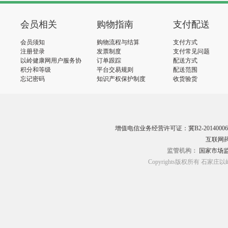
会员相关
购物指南
支付配送
会员须知
购物流程与结算
支付方式
注册登录
发票制度
支付常见问题
以岭健康网用户服务协
订单跟踪
配送方式
议
积分和等级
平台交易规则
配送范围
忘记密码
知识产权保护制度
收货验货
增值电信业务经营许可证：冀B2-20140006
互联网药
监管机构：
国家市场
Copyrights版权所有 