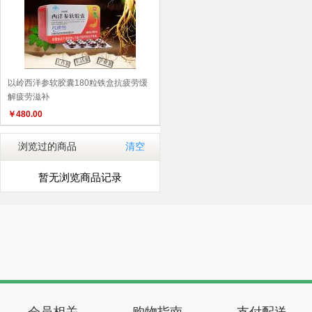
以岭西洋参软胶囊180粒铁盒抗疲劳缓
解疲劳滋补
￥
480.00
浏览过的商品
清空
暂无浏览商品记录