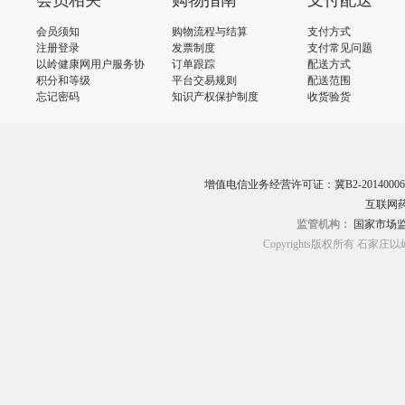
会员相关
购物指南
支付配送
会员须知
购物流程与结算
支付方式
注册登录
发票制度
支付常见问题
以岭健康网用户服务协
订单跟踪
配送方式
议
积分和等级
平台交易规则
配送范围
忘记密码
知识产权保护制度
收货验货
增值电信业务经营许可证：冀B2-20140006
互联网药
监管机构：
国家市场
Copyrights版权所有 