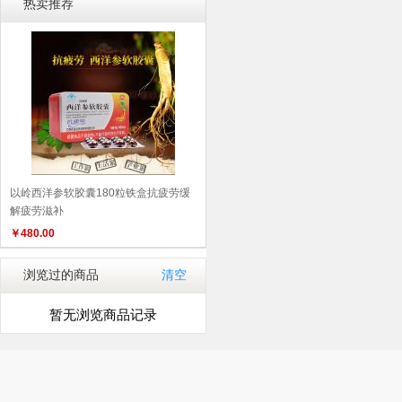
热卖推荐
以岭西洋参软胶囊180粒铁盒抗疲劳缓
解疲劳滋补
￥
480.00
浏览过的商品
清空
暂无浏览商品记录