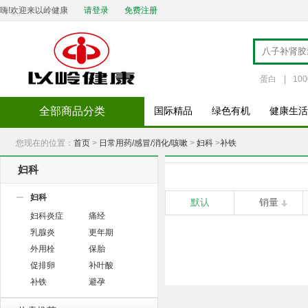
嗨!欢迎来以岭健康
请登录
免费注册
蛋白
|
100
全部商品分类
国际精品
绿色有机
健康生活
您现在的位置：
首页
>
日常用药/感冒/消化/咳嗽
>
妇科
>
补铁
妇科
妇科
默认
销量
妇科炎症
痛经
乳腺炎
更年期
外用栓
保胎
促排卵
补叶酸
补铁
避孕