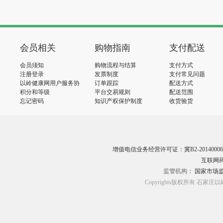
会员相关
购物指南
支付配送
会员须知
购物流程与结算
支付方式
注册登录
发票制度
支付常见问题
以岭健康网用户服务协
订单跟踪
配送方式
议
积分和等级
平台交易规则
配送范围
忘记密码
知识产权保护制度
收货验货
增值电信业务经营许可证：冀B2-20140006
互联网药
监管机构：
国家市场
Copyrights版权所有 