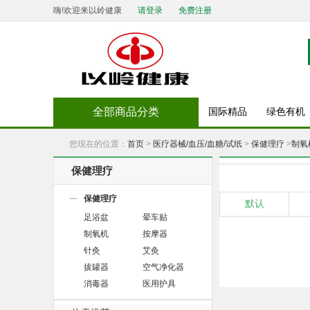
嗨!欢迎来以岭健康
请登录
免费注册
全部商品分类
国际精品
绿色有机
您现在的位置：
首页
>
医疗器械/血压/血糖/试纸
>
保健理疗
>
制氧
保健理疗
保健理疗
默认
足浴盆
晕车贴
制氧机
按摩器
针灸
艾灸
拔罐器
空气净化器
消毒器
医用护具