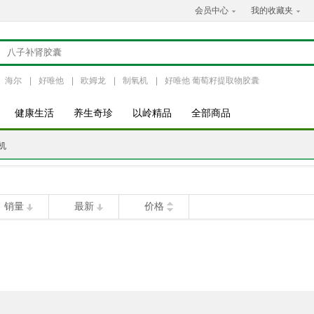
会员中心
我的收藏夹
海尔
|
好唯他
|
欧姆龙
|
制氧机
|
好唯他 葡萄籽提取物胶囊
健康生活
养生奇珍
以岭精品
全部商品
机
销量
最新
价格