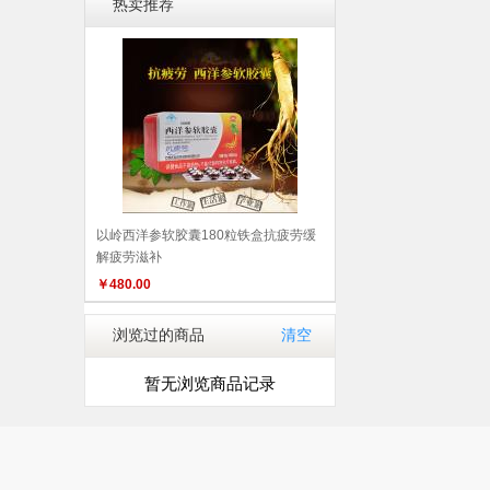
热卖推荐
以岭西洋参软胶囊180粒铁盒抗疲劳缓
解疲劳滋补
￥
480.00
浏览过的商品
清空
暂无浏览商品记录