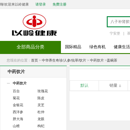
嗨!欢迎来以岭健康
请登录
免费注册
宁安堡
|
全部商品分类
国际精品
绿色有机
健康生活
您现在的位置：
首页
>
中华养生奇珍/人参/虫草/饮片
>
中药饮片
>
盖碗茶
中药饮片
中药饮片
默认
销量
百合
玫瑰花
菊花
陈皮
金银花
灵芝
西洋参
杜仲
胖大海
龙眼
山楂
枸杞