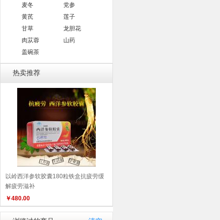
麦冬
党参
黄芪
莲子
甘草
龙胆花
肉苁蓉
山药
盖碗茶
热卖推荐
以岭西洋参软胶囊180粒铁盒抗疲劳缓
解疲劳滋补
￥
480.00