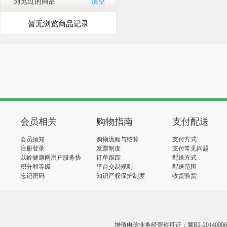
浏览过的商品
清空
暂无浏览商品记录
会员相关
购物指南
支付配送
会员须知
购物流程与结算
支付方式
注册登录
发票制度
支付常见问题
以岭健康网用户服务协
订单跟踪
配送方式
议
积分和等级
平台交易规则
配送范围
忘记密码
知识产权保护制度
收货验货
增值电信业务经营许可证：冀B2-20140006