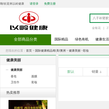
嗨!欢迎来以岭健康
请登录
免费注册
金银花
|
2
全部商品分类
国际精品
绿色有机
健康生活
您现在的位置：
首页
>
国际健康精品/欧美/澳洲
>
健康美丽
>
彩妆
健康美丽
健康美丽
默认
销量
香皂
面膜
卫生巾
彩妆
热卖推荐