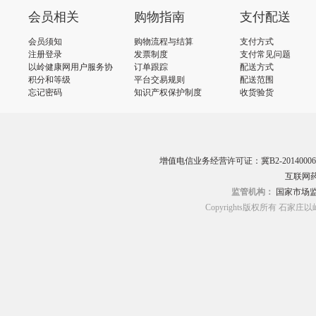
会员相关
购物指南
支付配送
会员须知
购物流程与结算
支付方式
注册登录
发票制度
支付常见问题
以岭健康网用户服务协
订单跟踪
配送方式
议
积分和等级
平台交易规则
配送范围
忘记密码
知识产权保护制度
收货验货
增值电信业务经营许可证：冀B2-20140006
互联网药
监管机构：
国家市场
Copyrights版权所有 