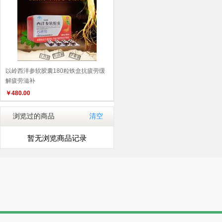
以岭西洋参软胶囊180粒铁盒抗疲劳缓
解疲劳滋补
￥
480.00
浏览过的商品
清空
暂无浏览商品记录