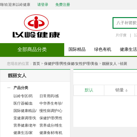
嗨!欢迎来以岭健康
请登录
免费注册
片仔癀
|
1
全部商品分类
国际精品
绿色有机
健康生活
您现在的位置：
首页
>
保健护理/男性保健/女性护理/美妆
>
靓丽女人
>
祛斑
靓丽女人
产品分类
默认
销量
以岭专区/药
日常用药/感
品/保健品
冒/消化/咳嗽
医疗器械/血
中华养生奇珍/
压/血糖/试纸
人参/虫草/饮
国际健康精品/
慢性病调护/心
片
欧美/澳洲
脏病/糖尿病
亚健康调理/失
保健护理/男性
眠/抗疲劳
保健/女性护
营养健康/老年
营养成分/维生
理/美妆
关爱/儿童成
素/补钙
健康生活/家
健康食材/有机
长/母婴