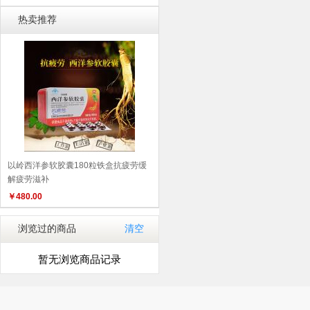
居/运动/驴行
食材/零食
热卖推荐
以岭西洋参软胶囊180粒铁盒抗疲劳缓
解疲劳滋补
￥
480.00
浏览过的商品
清空
暂无浏览商品记录