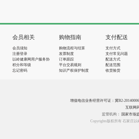
会员相关
购物指南
支付配送
会员须知
购物流程与结算
支付方式
注册登录
发票制度
支付常见问题
以岭健康网用户服务协
订单跟踪
配送方式
议
积分和等级
平台交易规则
配送范围
忘记密码
知识产权保护制度
收货验货
增值电信业务经营许可证：冀B2-20140006
互联网药
监管机构：
国家市场
Copyrights版权所有 