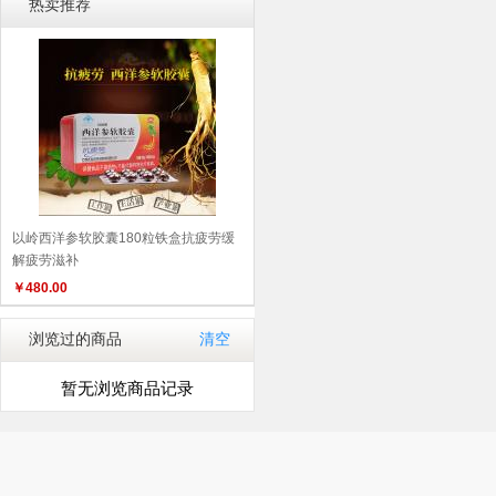
热卖推荐
以岭西洋参软胶囊180粒铁盒抗疲劳缓
解疲劳滋补
￥
480.00
浏览过的商品
清空
暂无浏览商品记录