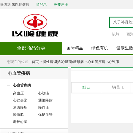
嗨!欢迎来以岭健康
请登录
免费注册
以岭
|
西
全部商品分类
国际精品
绿色有机
健康生活
您现在的位置：
首页
>
慢性病调护/心脏病/糖尿病
>
心血管疾病
>
心绞痛
心血管疾病
心血管疾病
默认
销量
高血压
心绞痛
心律失常
通络降脂
通络降压
降血压
降血脂
保护血管
养护心脑