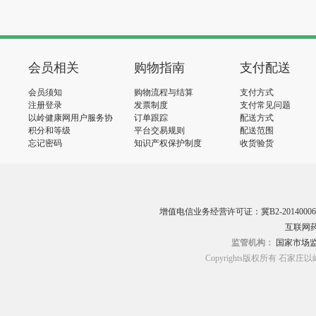
会员相关
购物指南
支付配送
会员须知
购物流程与结算
支付方式
注册登录
发票制度
支付常见问题
以岭健康网用户服务协
订单跟踪
配送方式
议
积分和等级
平台交易规则
配送范围
忘记密码
知识产权保护制度
收货验货
增值电信业务经营许可证：冀B2-20140006
互联网药
监管机构：
国家市场
Copyrights版权所有 