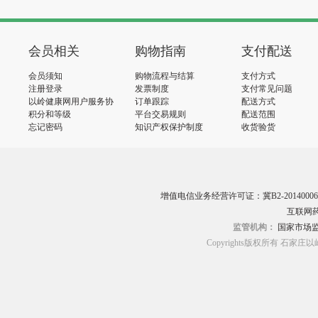
会员相关
购物指南
支付配送
会员须知
购物流程与结算
支付方式
注册登录
发票制度
支付常见问题
以岭健康网用户服务协
订单跟踪
配送方式
议
积分和等级
平台交易规则
配送范围
忘记密码
知识产权保护制度
收货验货
增值电信业务经营许可证：冀B2-20140006
互联网药
监管机构：
国家市场
Copyrights版权所有 