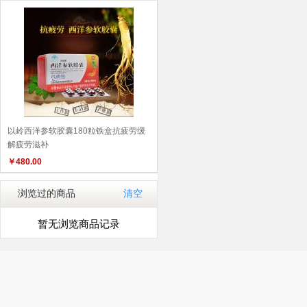
以岭西洋参软胶囊180粒铁盒抗疲劳缓
解疲劳滋补
￥
480.00
浏览过的商品
清空
暂无浏览商品记录