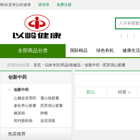
嗨!欢迎来以岭健康
请登录
免费注册
|
|
|
全部商品分类
国际精品
绿色有机
健康生活
您现在的位置：
首页
>
以岭专区/药品/保健品
>
创新中药
>
芪苈强心胶囊
创新中药
创新中药
默认
销量
心脑血管用药
通心络胶囊
参松养心胶囊
芪苈强心胶囊
糖尿病
肿瘤
前列腺疾病
连花清瘟
热卖推荐