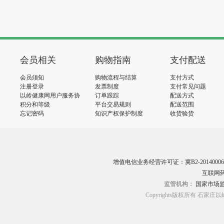
会员相关
购物指南
支付配送
会员须知
购物流程与结算
支付方式
注册登录
发票制度
支付常见问题
以岭健康网用户服务协
订单跟踪
配送方式
议
积分和等级
平台交易规则
配送范围
忘记密码
知识产权保护制度
收货验货
增值电信业务经营许可证：冀B2-20140006
互联网药
监管机构：
国家市场
Copyrights版权所有 