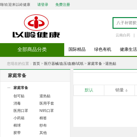
嗨!欢迎来以岭健康
请登录
免费注册
云南白药
|
全部商品分类
国际精品
绿色有机
健康生活
您现在的位置：
首页
>
医疗器械/血压/血糖/试纸
>
家庭常备
>
退热贴
家庭常备
家庭常备
默认
销量
创可贴
退热贴
消毒
医用手套
医用口罩
N95口罩
小药箱
棉签
棉球
纱布
胶带
其他