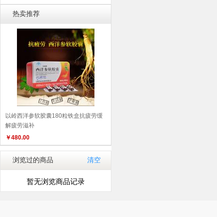
热卖推荐
以岭西洋参软胶囊180粒铁盒抗疲劳缓
解疲劳滋补
￥
480.00
浏览过的商品
清空
暂无浏览商品记录