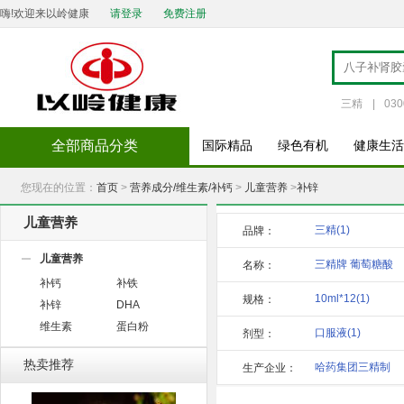
嗨!欢迎来以岭健康
请登录
免费注册
三精
|
030
全部商品分类
国际精品
绿色有机
健康生活
您现在的位置：
首页
>
营养成分/维生素/补钙
>
儿童营养
>
补锌
儿童营养
三精
(1)
品牌：
儿童营养
三精牌 葡萄糖酸
名称：
补钙
补铁
锌口
(1)
10ml*12
(1)
规格：
补锌
DHA
维生素
蛋白粉
口服液
(1)
剂型：
热卖推荐
哈药集团三精制
生产企业：
药股份
(1)