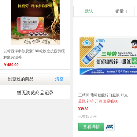
默认
销量
以岭西洋参软胶囊180粒铁盒抗疲劳缓
解疲劳滋补
￥
480.00
浏览过的商品
清空
暂无浏览商品记录
三精牌 葡萄糖酸锌口服液 12支
蓝瓶 补锌 开胃 更易吸收
¥39.80
已有19人评
查看详情