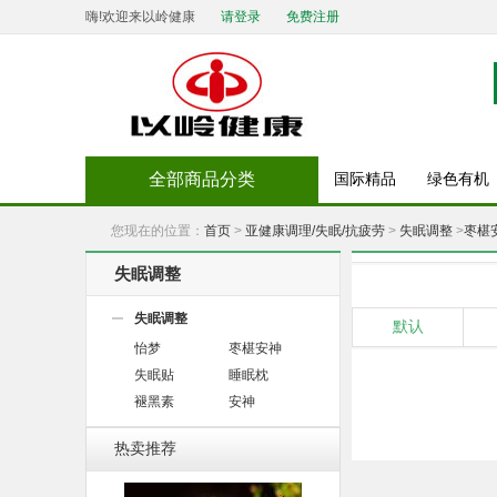
嗨!欢迎来以岭健康
请登录
免费注册
全部商品分类
国际精品
绿色有机
您现在的位置：
首页
>
亚健康调理/失眠/抗疲劳
>
失眠调整
>
枣椹
失眠调整
失眠调整
默认
怡梦
枣椹安神
失眠贴
睡眠枕
褪黑素
安神
热卖推荐