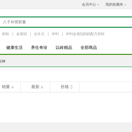
会员中心
我的收藏夹
奶粉
|
金领冠
|
合生元
|
伊利
|
伊利金领冠妈妈配方奶粉
健康生活
养生奇珍
以岭精品
全部商品
安神
销量
最新
价格