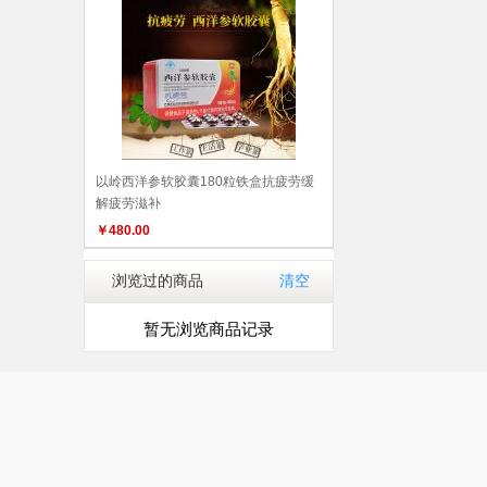
以岭西洋参软胶囊180粒铁盒抗疲劳缓
解疲劳滋补
￥
480.00
浏览过的商品
清空
暂无浏览商品记录