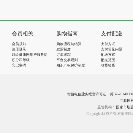
会员相关
购物指南
支付配送
会员须知
购物流程与结算
支付方式
注册登录
发票制度
支付常见问题
以岭健康网用户服务协
订单跟踪
配送方式
议
积分和等级
平台交易规则
配送范围
忘记密码
知识产权保护制度
收货验货
增值电信业务经营许可证：冀B2-20140006
互联网药
监管机构：
国家市场
Copyrights版权所有 