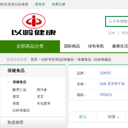
嗨!欢迎来以岭健康
请登录
免费注册
以岭
|
维
全部商品分类
国际精品
绿色有机
健康生活
您现在的位置：
首页
>
以岭专区/药品/保健品
>
保健食品
>
以岭保健品
保健食品
以岭
(6)
品牌：
保健食品
以岭 灵芝孢子油
名称：
酸枣仁油
西洋参
软胶
(1)
400g
(1)
规格：
鹿茸
灵芝
燕窝
冬虫夏草
以岭保健品
默认
销量
热卖推荐