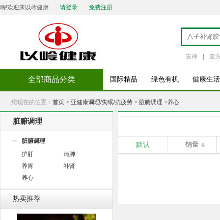
嗨!欢迎来以岭健康
请登录
免费注册
安神
|
复
全部商品分类
国际精品
绿色有机
健康生活
您现在的位置：
首页
>
亚健康调理/失眠/抗疲劳
>
脏腑调理
>
养心
脏腑调理
脏腑调理
默认
销量
护肝
清肺
养胃
补肾
养心
热卖推荐