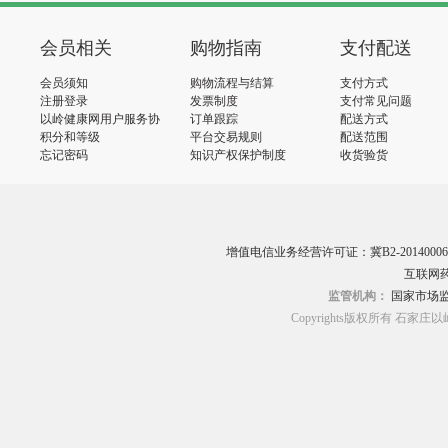
会员相关
购物指南
支付配送
会员须知
购物流程与结算
支付方式
注册登录
发票制度
支付常见问题
以岭健康网用户服务协
订单跟踪
配送方式
议
积分和等级
平台交易规则
配送范围
忘记密码
知识产权保护制度
收货验货
增值电信业务经营许可证：冀B2-20140006
互联网药
监管机构：
国家市场
Copyrights版权所有 