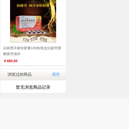
以岭西洋参软胶囊180粒铁盒抗疲劳缓
解疲劳滋补
￥
480.00
浏览过的商品
清空
暂无浏览商品记录