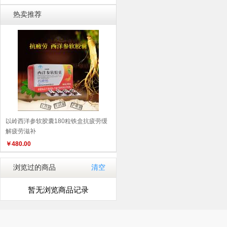
居/运动/驴行
食材/零食
热卖推荐
以岭西洋参软胶囊180粒铁盒抗疲劳缓
解疲劳滋补
￥
480.00
浏览过的商品
清空
暂无浏览商品记录