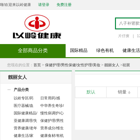
嗨!欢迎来以岭健康
请登录
免费注册
片仔癀
|
1
全部商品分类
国际精品
绿色有机
健康生活
您现在的位置：
首页
>
保健护理/男性保健/女性护理/美妆
>
靓丽女人
>
祛斑
靓丽女人
产品分类
默认
销量
以岭专区/药
日常用药/感
品/保健品
冒/消化/咳嗽
医疗器械/血
中华养生奇珍/
压/血糖/试纸
人参/虫草/饮
国际健康精品/
慢性病调护/心
片
欧美/澳洲
脏病/糖尿病
亚健康调理/失
保健护理/男性
眠/抗疲劳
保健/女性护
营养健康/老年
营养成分/维生
理/美妆
关爱/儿童成
素/补钙
健康生活/家
健康食材/有机
长/母婴