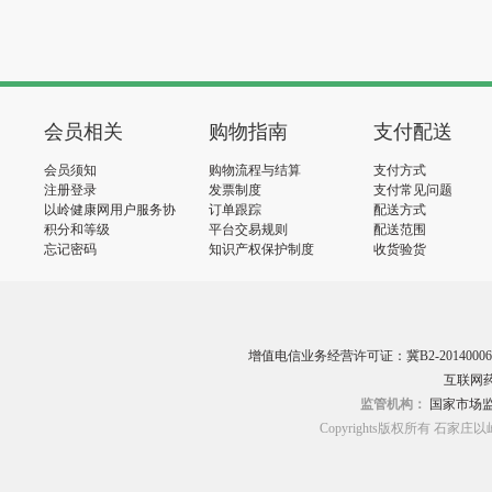
会员相关
购物指南
支付配送
会员须知
购物流程与结算
支付方式
注册登录
发票制度
支付常见问题
以岭健康网用户服务协
订单跟踪
配送方式
议
积分和等级
平台交易规则
配送范围
忘记密码
知识产权保护制度
收货验货
增值电信业务经营许可证：冀B2-20140006
互联网药
监管机构：
国家市场
Copyrights版权所有 