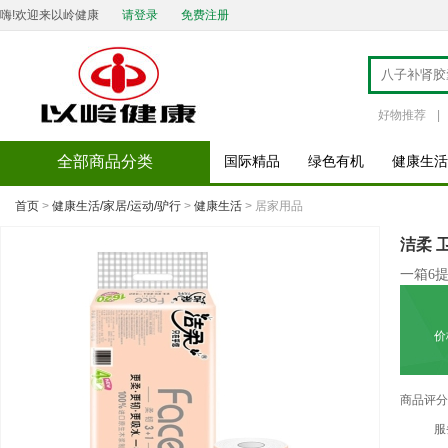
嗨!欢迎来以岭健康
请登录
免费注册
好物推荐
|
全部商品分类
国际精品
绿色有机
健康生活
首页
>
健康生活/家居/运动/驴行
>
健康生活
> 居家用品
洁柔 卫
一箱6
价
商品评分
服