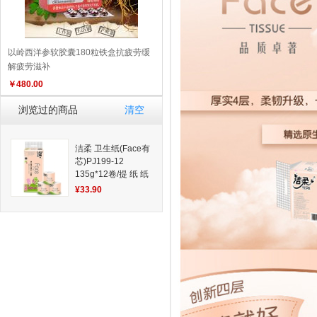
以岭西洋参软胶囊180粒铁盒抗疲劳缓
解疲劳滋补
￥
480.00
浏览过的商品
清空
洁柔 卫生纸(Face有
芯)PJ199-12
135g*12卷/提 纸 纸
巾系列 健康生活家
¥33.90
居
一箱6提