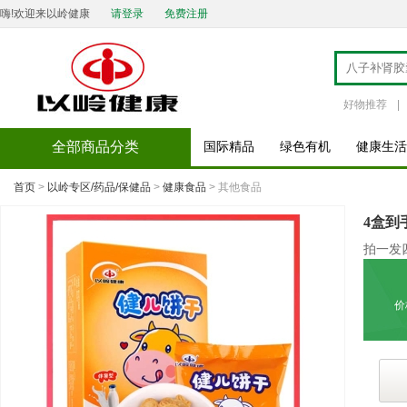
嗨!欢迎来以岭健康
请登录
免费注册
好物推荐
|
全部商品分类
国际精品
绿色有机
健康生活
首页
>
以岭专区/药品/保健品
>
健康食品
> 其他食品
4盒到
拍一发
价