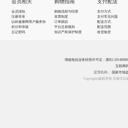
会员相关
购物指南
支付配送
会员须知
购物流程与结算
支付方式
注册登录
发票制度
支付常见问题
以岭健康网用户服务协
订单跟踪
配送方式
议
积分和等级
平台交易规则
配送范围
忘记密码
知识产权保护制度
收货验货
增值电信业务经营许可证：冀B2-20140006
互联网药
监管机构：
国家市场
Copyrights版权所有 