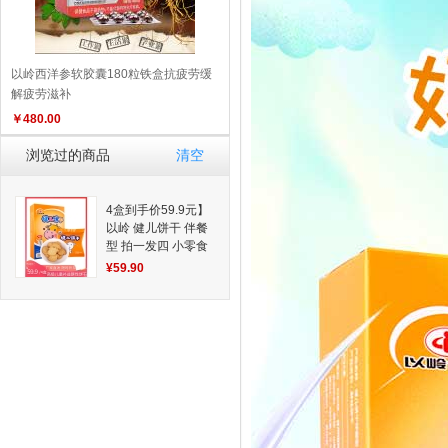
以岭西洋参软胶囊180粒铁盒抗疲劳缓
解疲劳滋补
￥
480.00
浏览过的商品
清空
4盒到手价59.9元】
以岭 健儿饼干 伴餐
型 拍一发四 小零食
拍一发四
¥59.90