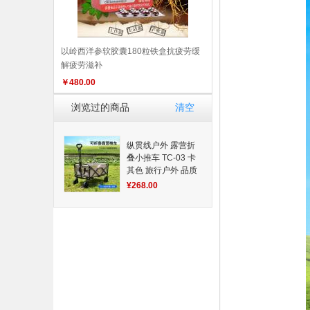
以岭西洋参软胶囊180粒铁盒抗疲劳缓
解疲劳滋补
￥
480.00
浏览过的商品
清空
纵贯线户外 露营折
叠小推车 TC-03 卡
其色 旅行户外 品质
生活 野营露营装备
¥268.00