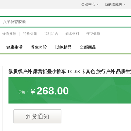
会员中心
我的收藏夹
好物推荐
|
特价促销
|
福利组合
|
酒水饮料
|
连花健康
健康生活
养生奇珍
以岭精品
全部商品
纵贯线户外 露营折叠小推车 TC-03 卡其色 旅行户外 品质
268.00
￥
价格：
到货通知