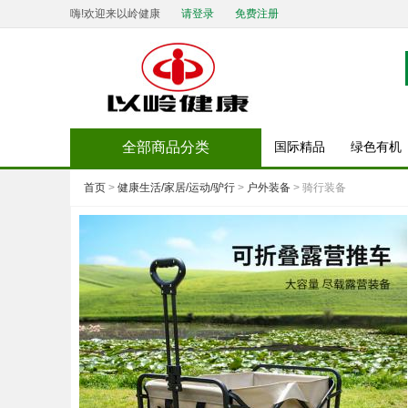
嗨!欢迎来以岭健康
请登录
免费注册
全部商品分类
国际精品
绿色有机
首页
>
健康生活/家居/运动/驴行
>
户外装备
> 骑行装备