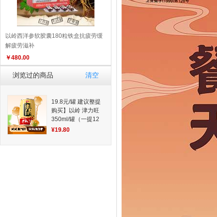
以岭西洋参软胶囊180粒铁盒抗疲劳缓
解疲劳滋补
￥
480.00
浏览过的商品
清空
19.8元/罐 建议整提
购买】以岭 津力旺
350ml/罐（一提12
罐 ） 好物推荐
¥19.80