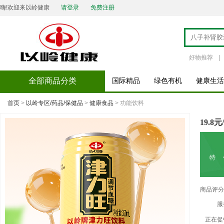
嗨!欢迎来以岭健康
请登录
免费注册
好物推荐
|
全部商品分类
国际精品
绿色有机
健康生活
首页
>
以岭专区/药品/保健品
>
健康食品
> 功能饮料
19.8
特 
商品评分
服
正在促