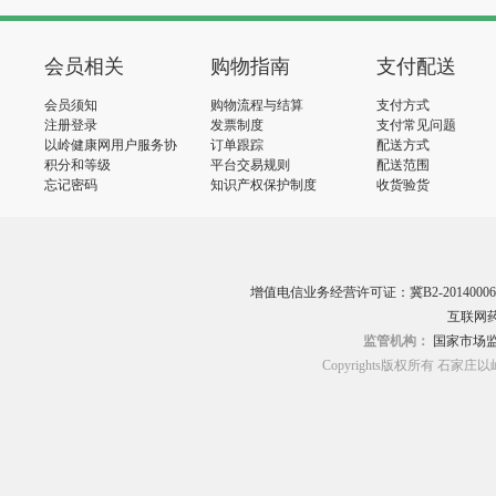
会员相关
购物指南
支付配送
会员须知
购物流程与结算
支付方式
注册登录
发票制度
支付常见问题
以岭健康网用户服务协
订单跟踪
配送方式
议
积分和等级
平台交易规则
配送范围
忘记密码
知识产权保护制度
收货验货
增值电信业务经营许可证：冀B2-20140006
互联网药
监管机构：
国家市场
Copyrights版权所有 