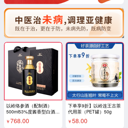
以岭络参酒（配制酒）
下单享9折】以岭连王古茶
500ml53%度酱香型白酒酒
代用茶（PET罐）50g
品质生活好物
768.00
58.00
￥
￥