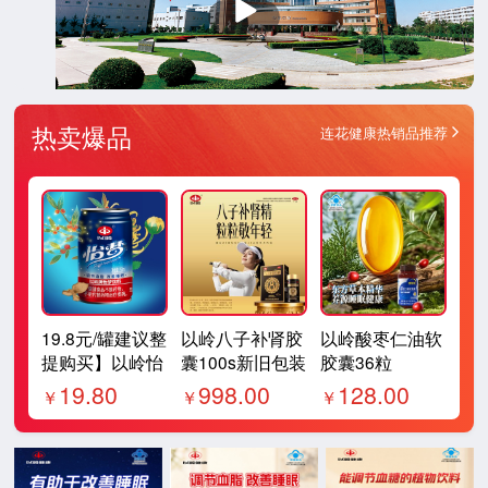
放
热卖爆品
连花健康热销品推荐
19.8元/罐建议整
以岭八子补肾胶
以岭酸枣仁油软
提购买】以岭怡
囊100s新旧包装
胶囊36粒
梦350ml/罐（一
随机发货补肾温
19.80
998.00
128.00
￥
￥
￥
提12罐）好物推
阳腰膝酸软头晕
耳鸣神疲健忘体
倦乏力畏寒肢冷