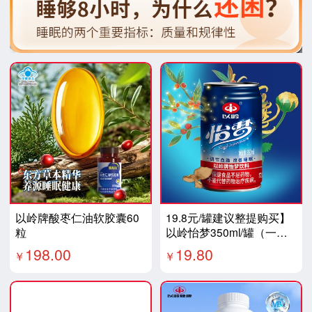
以岭牌酸枣仁油软胶囊60
19.8元/罐建议整提购买】
粒
以岭怡梦350ml/罐（一提
12罐）好物推
198.00
19.80
￥
￥