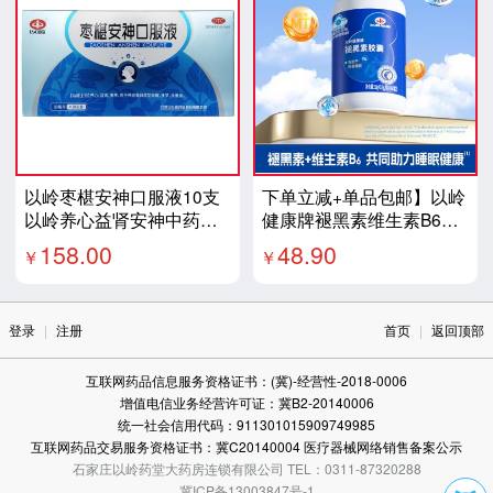
以岭枣椹安神口服液10支
下单立减+单品包邮】以岭
以岭养心益肾安神中药制
健康牌褪黑素维生素B6胶
剂神经衰弱失眠多梦头晕
囊0.3g/粒*60粒/瓶新旧包
158.00
48.90
￥
￥
晚上睡得好白天精神好
装随机发货
登录
|
注册
首页
|
返回顶部
互联网药品信息服务资格证书：(冀)-经营性-2018-0006
增值电信业务经营许可证：冀B2-20140006
统一社会信用代码：911301015909749985
互联网药品交易服务资格证书：冀C20140004 医疗器械网络销售备案公示
石家庄以岭药堂大药房连锁有限公司 TEL：0311-87320288
冀ICP备13003847号-1