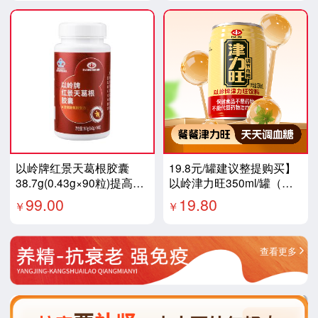
以岭牌红景天葛根胶囊
19.8元/罐建议整提购买】
38.7g(0.43g×90粒)提高缺
以岭津力旺350ml/罐（一
氧耐受力
提12罐）好
99.00
19.80
￥
￥
查看更多