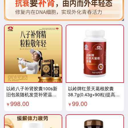
以岭八子补肾胶囊100s新
以岭牌红景天葛根胶囊
旧包装随机发货补肾温阳
38.7g(0.43g×90粒)提高缺
腰膝酸软头晕耳鸣神疲健
氧耐受力
998.00
99.00
￥
￥
忘体倦乏力畏寒肢冷