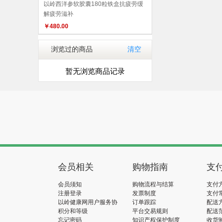
以岭西洋参软胶囊180粒铁盒抗疲劳缓
解疲劳滋补
￥
480.00
浏览过的商品
清空
暂无浏览商品记录
会员相关
购物指南
支
会员须知
购物流程与结算
支付
注册登录
发票制度
支付
以岭健康网用户服务协
订单跟踪
配送
议
积分和等级
平台交易规则
配送
忘记密码
知识产权保护制度
收货