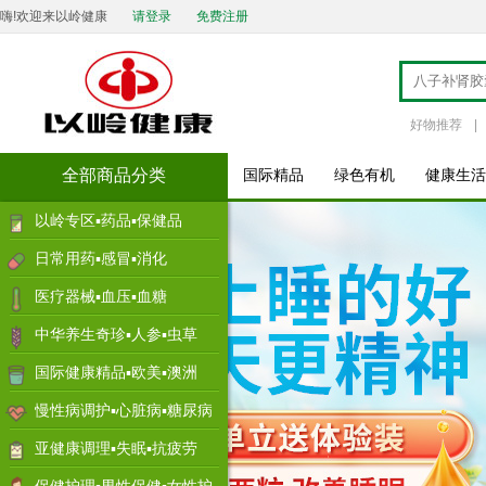
嗨!欢迎来以岭健康
请登录
免费注册
好物推荐
|
全部商品分类
国际精品
绿色有机
健康生活
以岭专区▪药品▪保健品
日常用药▪感冒▪消化
医疗器械▪血压▪血糖
中华养生奇珍▪人参▪虫草
国际健康精品▪欧美▪澳洲
慢性病调护▪心脏病▪糖尿病
亚健康调理▪失眠▪抗疲劳