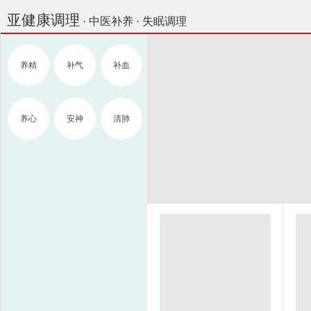
亚健康调理
· 中医补养 · 失眠调理
养精
补气
补血
养心
安神
清肺