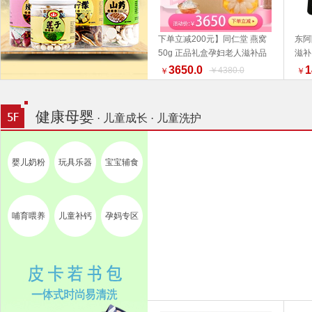
下单立减200元】同仁堂 燕窝
东阿
50g 正品礼盒孕妇老人滋补品
滋补
加入购物车
好物推荐 端午礼盒推荐
3650.0
1
￥4380.0
￥
￥
健康母婴
· 儿童成长 · 儿童洗护
婴儿奶粉
玩具乐器
宝宝辅食
哺育喂养
儿童补钙
孕妈专区