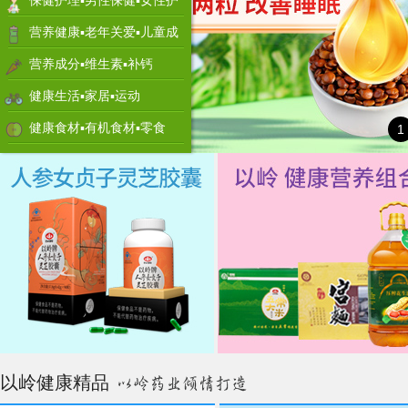
保健护理▪男性保健▪女性护
理
营养健康▪老年关爱▪儿童成
长
营养成分▪维生素▪补钙
健康生活▪家居▪运动
健康食材▪有机食材▪零食
1
以岭健康精品