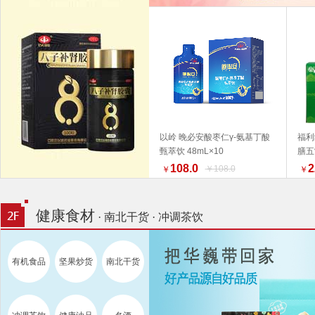
以岭 晚必安酸枣仁γ-氨基丁酸
福利
甄萃饮 48mL×10
膳五
加入购物车
产品
108.0
2
￥108.0
￥
￥
为准
荐 
健康食材
· 南北干货 · 冲调茶饮
有机食品
坚果炒货
南北干货