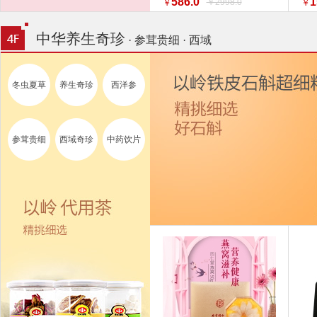
586.0
1
￥2998.0
￥
￥
特惠促销】】 家纺
换新
中华养生奇珍
· 参茸贵细 · 西域
冬虫夏草
养生奇珍
西洋参
参茸贵细
西域奇珍
中药饮片