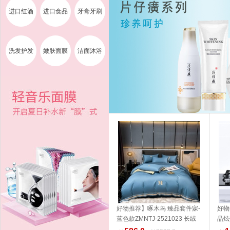
进口红酒
进口食品
牙膏牙刷
洗发护发
嫩肤面膜
洁面沐浴
好物推荐】啄木鸟 臻品套件寐-
好物
蓝色款ZMNTJ-2521023 长绒
晶炫
加入购物车
棉 家纺 品质生活 健康生活家居
14