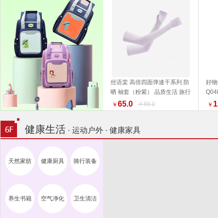
丝语棠 高倍四面弹速干系列 防
好物
晒 袖套（粉紫） 品质生活 旅行
Q0
加入购物车
户外
活家
65.0
1
￥88.0
￥
￥
健康生活
· 运动户外 · 健康家具
天然家纺
健康厨具
骑行装备
养生书籍
空气净化
卫生清洁