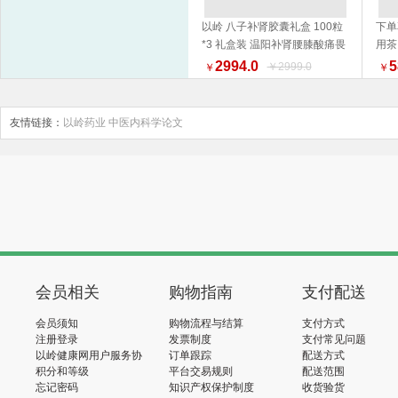
以岭 八子补肾胶囊礼盒 100粒
下单
*3 礼盒装 温阳补肾腰膝酸痛畏
用茶
加入购物车
寒 新旧包装随机发货
2994.0
5
￥2999.0
￥
￥
友情链接：
以岭药业
中医内科学论文
会员相关
购物指南
支付配送
会员须知
购物流程与结算
支付方式
注册登录
发票制度
支付常见问题
以岭健康网用户服务协
订单跟踪
配送方式
议
积分和等级
平台交易规则
配送范围
忘记密码
知识产权保护制度
收货验货