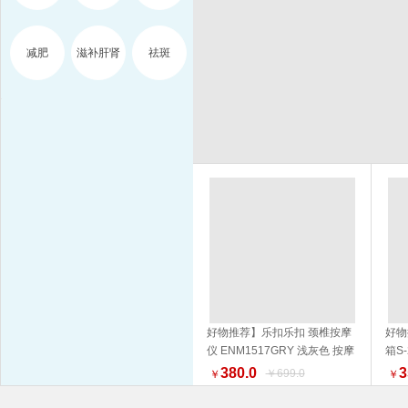
减肥
滋补肝肾
祛斑
好物推荐】乐扣乐扣 颈椎按摩
好物
仪 ENM1517GRY 浅灰色 按摩
箱S
加入购物车
器 品质生活 健康生活家居
NM
380.0
3
￥699.0
￥
￥
外