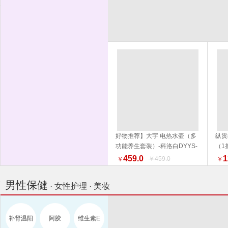
好物推荐】大宇 电热水壶（多
纵贯
功能养生套装）-科洛白DYYS-
（1
加入购物车
12Y18 水壶 电热水壶 品质生活
外 
459.0
1
￥459.0
￥
￥
厨具 换新季 健康生活家居
男性保健
· 女性护理 · 美妆
补肾温阳
阿胶
维生素E