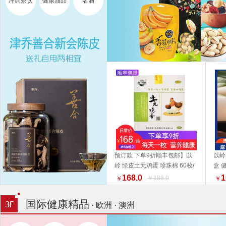
冲调茶饮
健康油品
名酒
预订款 下单9折顺丰包邮】以
以岭
岭 绿皮土元鸡蛋 珍珠棉 60枚/
盒 
加入购物车
箱【收到货之后尽快至冰箱贮
好物
168.0
1
￥188.0
￥
￥
存】福利组合 好物推荐礼盒推
荐
国际健康精品
· 欧洲 · 澳洲