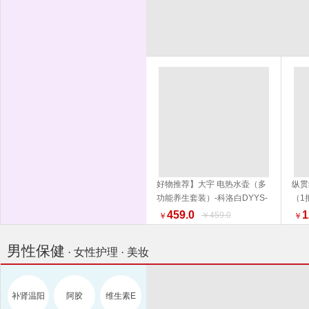
好物推荐】大宇 电热水壶（多
纵贯
功能养生套装）-科洛白DYYS-
（1
加入购物车
12Y18 水壶 电热水壶 品质生活
外 
459.0
1
￥459.0
￥
￥
厨具 换新季 健康生活家居
男性保健
· 女性护理 · 美妆
补肾温阳
阿胶
维生素E