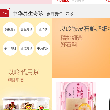
586.0
1
￥2998.0
￥
￥
特惠促销】】 家纺
换新
中华养生奇珍
· 参茸贵细 · 西域
冬虫夏草
养生奇珍
西洋参
参茸贵细
西域奇珍
中药饮片