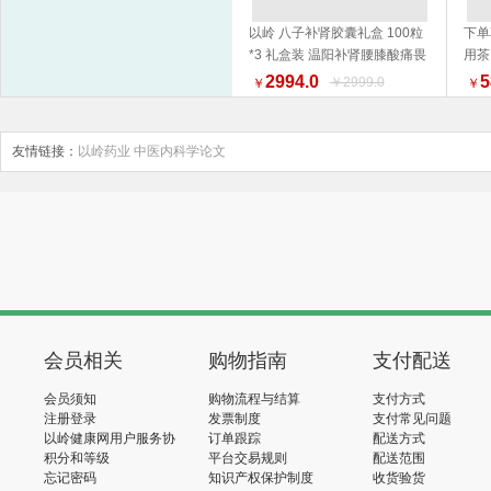
以岭 八子补肾胶囊礼盒 100粒
下单
*3 礼盒装 温阳补肾腰膝酸痛畏
用茶
加入购物车
寒 新旧包装随机发货
2994.0
5
￥2999.0
￥
￥
友情链接：
以岭药业
中医内科学论文
会员相关
购物指南
支付配送
会员须知
购物流程与结算
支付方式
注册登录
发票制度
支付常见问题
以岭健康网用户服务协
订单跟踪
配送方式
议
积分和等级
平台交易规则
配送范围
忘记密码
知识产权保护制度
收货验货