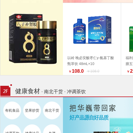
以岭 晚必安酸枣仁γ-氨基丁酸
福利
甄萃饮 48mL×10
膳五
加入购物车
产品
108.0
2
￥108.0
￥
￥
为准
荐 
健康食材
· 南北干货 · 冲调茶饮
有机食品
坚果炒货
南北干货