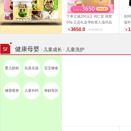
下单立减200元】同仁堂 燕窝
东阿
50g 正品礼盒孕妇老人滋补品
滋补
加入购物车
好物推荐 端午礼盒推荐
3650.0
1
￥4380.0
￥
￥
健康母婴
· 儿童成长 · 儿童洗护
婴儿奶粉
玩具乐器
宝宝辅食
哺育喂养
儿童补钙
孕妈专区