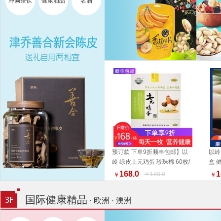
冲调茶饮
健康油品
名酒
预订款 下单9折顺丰包邮】以
以岭
岭 绿皮土元鸡蛋 珍珠棉 60枚/
盒 
加入购物车
箱【收到货之后尽快至冰箱贮
好物
168.0
1
￥188.0
￥
￥
存】福利组合 好物推荐礼盒推
荐
国际健康精品
· 欧洲 · 澳洲