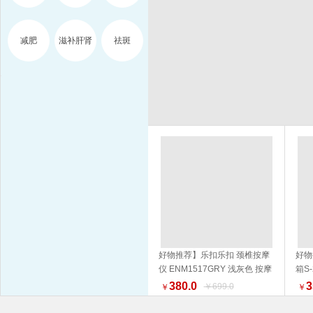
减肥
滋补肝肾
祛斑
好物推荐】乐扣乐扣 颈椎按摩
好物
仪 ENM1517GRY 浅灰色 按摩
箱S
加入购物车
器 品质生活 健康生活家居
NM
380.0
3
￥699.0
￥
￥
外