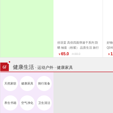
丝语棠 高倍四面弹速干系列 防
好物
晒 袖套（粉紫） 品质生活 旅行
Q0
加入购物车
户外
活家
65.0
1
￥88.0
￥
￥
健康生活
· 运动户外 · 健康家具
天然家纺
健康厨具
骑行装备
养生书籍
空气净化
卫生清洁