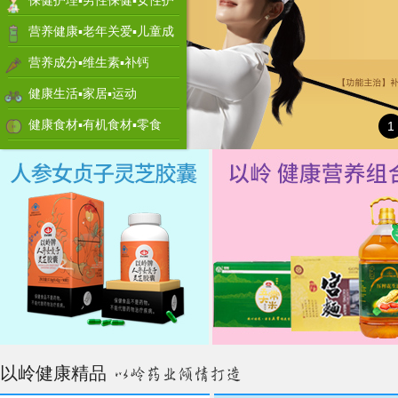
保健护理▪男性保健▪女性护
理
营养健康▪老年关爱▪儿童成
长
营养成分▪维生素▪补钙
健康生活▪家居▪运动
健康食材▪有机食材▪零食
1
以岭健康精品