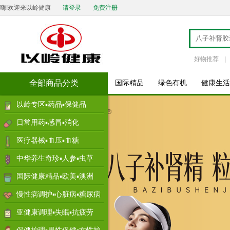
嗨!欢迎来以岭健康
请登录
免费注册
好物推荐
|
全部商品分类
国际精品
绿色有机
健康生活
以岭专区▪药品▪保健品
日常用药▪感冒▪消化
医疗器械▪血压▪血糖
中华养生奇珍▪人参▪虫草
国际健康精品▪欧美▪澳洲
慢性病调护▪心脏病▪糖尿病
亚健康调理▪失眠▪抗疲劳