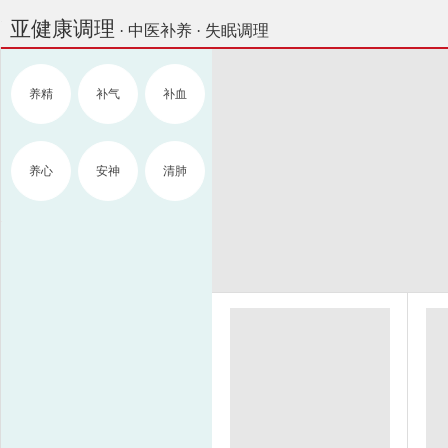
亚健康调理
· 中医补养 · 失眠调理
养精
补气
补血
养心
安神
清肺