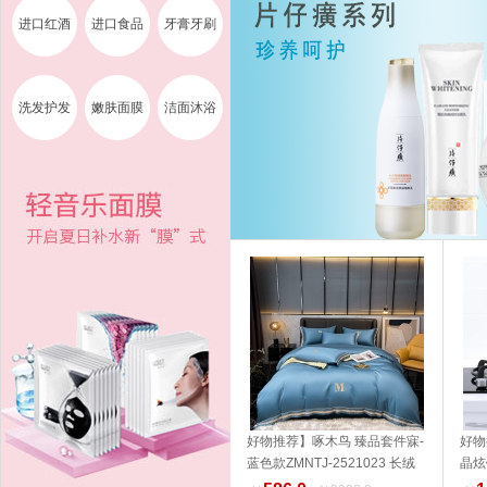
进口红酒
进口食品
牙膏牙刷
洗发护发
嫩肤面膜
洁面沐浴
好物推荐】啄木鸟 臻品套件寐-
好物
蓝色款ZMNTJ-2521023 长绒
晶炫
加入购物车
棉 家纺 品质生活 健康生活家居
14